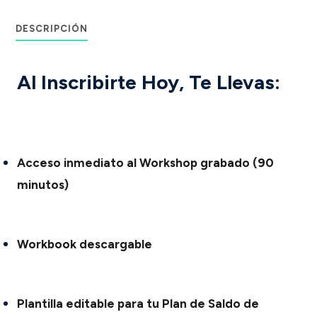
era:
es:
Tu
Plan
DESCRIPCIÓN
$209.00.
$67.00.
de
Saldo
de
Al Inscribirte Hoy, Te Llevas:
Deudas
cantidad
Acceso inmediato al Workshop grabado (90
minutos)
Workbook descargable
Plantilla editable para tu Plan de Saldo de