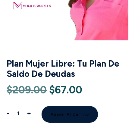
Plan Mujer Libre: Tu Plan De
Saldo De Deudas
El
El
$
209.00
$
67.00
precio
precio
-
+
Añadir Al Carrito
Plan
original
actual
Mujer
Libre: