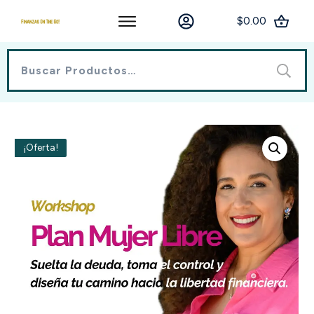
$0.00
Buscar
por:
¡Oferta!